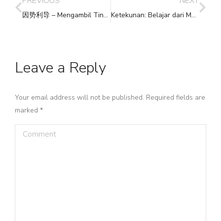
PREVIOUS
NEXT
因势利导 – Mengambil Tindakan Berdasarkan Kondisi yang Berlaku
Ketekunan: Belajar dari Mahasiswa China
Leave a Reply
Your email address will not be published. Required fields are
marked
*
Comment