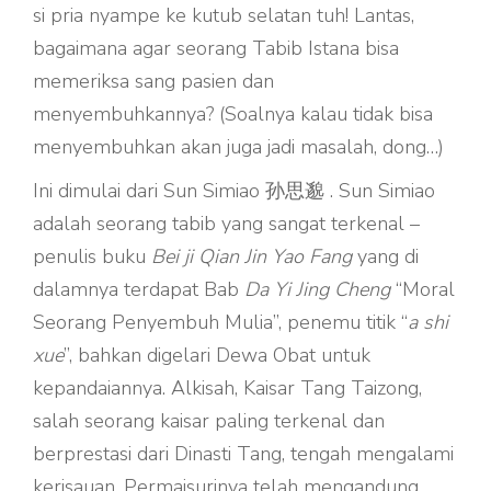
si pria nyampe ke kutub selatan tuh! Lantas,
bagaimana agar seorang Tabib Istana bisa
memeriksa sang pasien dan
menyembuhkannya? (Soalnya kalau tidak bisa
menyembuhkan akan juga jadi masalah, dong…)
Ini dimulai dari Sun Simiao 孙思邈 . Sun Simiao
adalah seorang tabib yang sangat terkenal –
penulis buku
Bei ji Qian Jin Yao Fang
yang di
dalamnya terdapat Bab
Da Yi Jing Cheng
“Moral
Seorang Penyembuh Mulia”, penemu titik “
a shi
xue
”, bahkan digelari Dewa Obat untuk
kepandaiannya. Alkisah, Kaisar Tang Taizong,
salah seorang kaisar paling terkenal dan
berprestasi dari Dinasti Tang, tengah mengalami
kerisauan. Permaisurinya telah mengandung